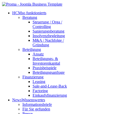
HCM
so funktionierts
Beratung
Steuerung / Orga /
Controlling
Sanierungsberatung
Insolvenzbegleitung
M&A / Nachfolge /
Gründung
Beteiligung
Ansatz
Beteiligungs- &
Investorenkapital
Praxisbeispiele
Beteiligungsanfrage
Finanzierung
Leasing
Sale-and-Lease-Back
Factoring
Einkaufsfinanzierung
News
Wissenswertes
Informationsbriefe
Für Sie gefunden
Presse